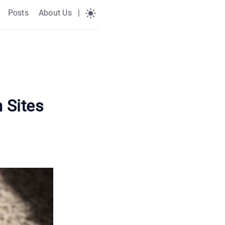
Posts
About Us
|
 Sites