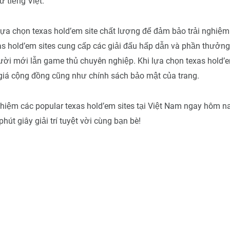
ữ tiếng Việt.
lựa chọn texas hold’em site chất lượng để đảm bảo trải nghiệm 
as hold’em sites cung cấp các giải đấu hấp dẫn và phần thưởng g
ời mới lẫn game thủ chuyên nghiệp. Khi lựa chọn texas hold’e
giá cộng đồng cũng như chính sách bảo mật của trang.
ghiệm các popular texas hold’em sites tại Việt Nam ngay hôm n
út giây giải trí tuyệt vời cùng bạn bè!