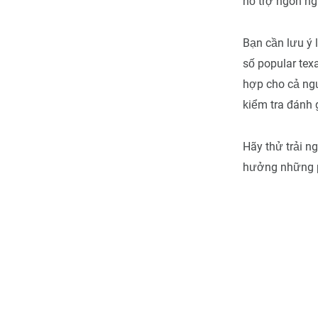
hỗ trợ ngôn ng
Bạn cần lưu ý 
số popular tex
hợp cho cả ngư
kiểm tra đánh 
Hãy thử trải n
hưởng những ph