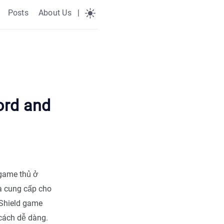
Posts
About Us
|
ord and
game thủ ở
à cung cấp cho
 Shield game
 cách dễ dàng.