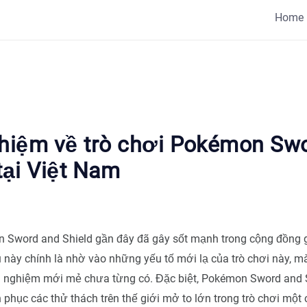
Home
ghiệm về trò chơi Pokémon Sw
tại Việt Nam
Sword and Shield gần đây đã gây sốt mạnh trong cộng đồng 
 này chính là nhờ vào những yếu tố mới lạ của trò chơi này, m
ải nghiệm mới mẻ chưa từng có. Đặc biệt, Pokémon Sword and
h phục các thử thách trên thế giới mở to lớn trong trò chơi một