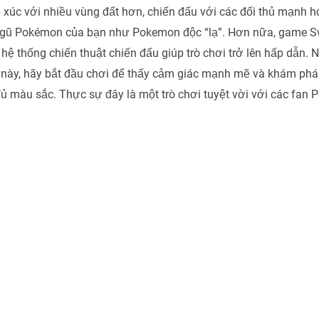
p xúc với nhiều vùng đất hơn, chiến đấu với các đối thủ mạnh 
ngũ Pokémon của bạn như Pokemon độc “lạ”. Hơn nữa, game S
 hệ thống chiến thuật chiến đấu giúp trò chơi trở lên hấp dẫn.
này, hãy bắt đầu chơi để thấy cảm giác mạnh mẽ và khám phá 
 màu sắc. Thực sự đây là một trò chơi tuyệt vời với các fan