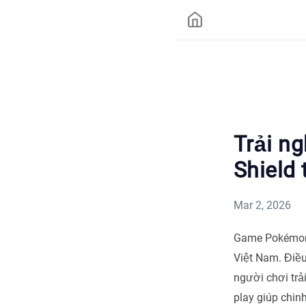
Trải n
Shield 
Mar 2, 2026
Game Pokémon 
Việt Nam. Điều
người chơi tr
play giúp chin