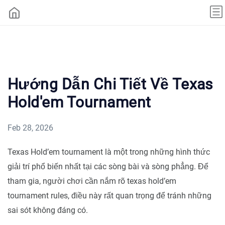
Hướng Dẫn Chi Tiết Về Texas
Hold'em Tournament
Feb 28, 2026
Texas Hold’em tournament là một trong những hình thức
giải trí phổ biến nhất tại các sòng bài và sòng phẳng. Để
tham gia, người chơi cần nắm rõ texas hold’em
tournament rules, điều này rất quan trọng để tránh những
sai sót không đáng có.